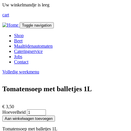
Overslaan en naar de inhoud gaan
Uw winkelmandje is leeg
cart
Toggle navigation
Shop
Beet
Maaltijdenautomaten
Cateringservice
Jobs
Contact
Volledig weekmenu
Tomatensoep met balletjes 1L
€ 3,50
Hoeveelheid
Aan winkelwagen toevoegen
Tomatensoep met balletjes 1L